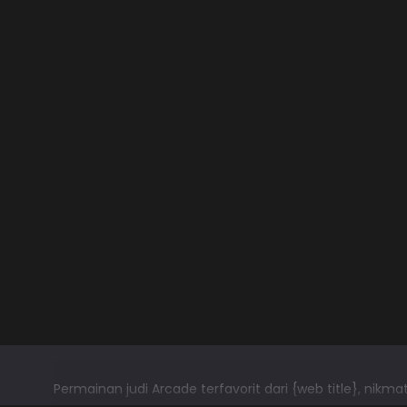
Permainan judi Arcade terfavorit dari {web title}, nik