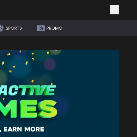
SPORTS
PROMO