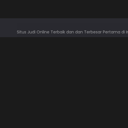
Situs Judi Online Terbaik dan dan Terbesar Pertama di I
Casino dan Slot Online dari berbagai provider judi bers
provider barusan merupakan provider judi terbesar dan
mempunyai ijin resmi di Eropa yang diberikan oleh Isle 
Permainan
Bantuan & Panduan
Togel
Tentang Kami
Slot
Syarat dan Ketentuan
Casino
Kebijakan Privasi
Games
Pusat Bantuan
Sports
Hubungi Kami