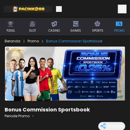
TOGEL
SLOT
CASINO
GAMES
SPORTS
PROMO
Beranda
Promo
Bonus Commission Sportsbook
Bonus Commission Sportsbook
Periode Promo
-
Bagikan