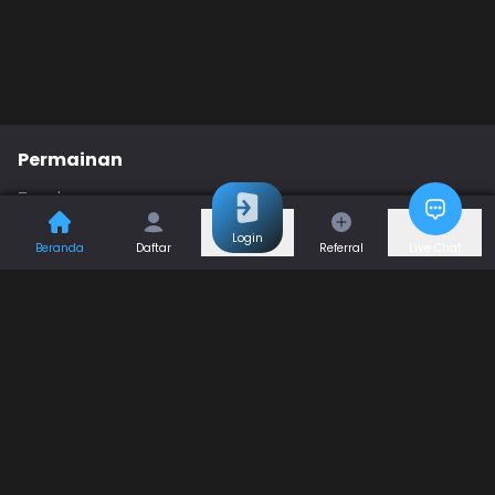
Permainan
Togel
Slot
Casino
Games
Login
Beranda
Daftar
Referral
Live Chat
Sports
Promo
Bantuan & Panduan
Tentang Kami
Syarat dan Ketentuan
Kebijakan Privasi
Pusat Bantuan
Hubungi Kami
F.A.Q
Referral
Blog