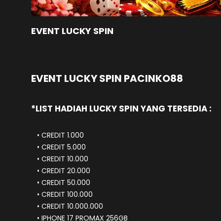
EVENT LUCKY SPIN
EVENT LUCKY SPIN PACINKO88
*LIST HADIAH LUCKY SPIN YANG TERSEDIA :
CREDIT 1.000
CREDIT 5.000
CREDIT 10.000
CREDIT 20.000
CREDIT 50.000
CREDIT 100.000
CREDIT 10.000.000
IPHONE 17 PROMAX 256GB