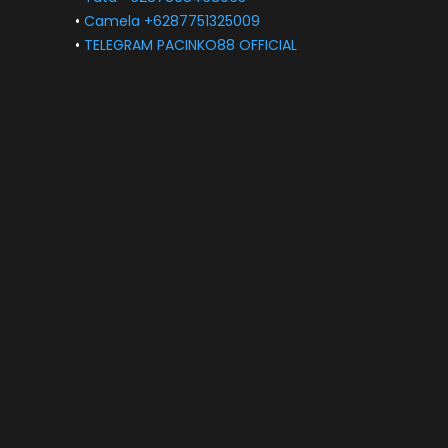
Camela +6287751325009
TELEGRAM PACINKO88 OFFICIAL