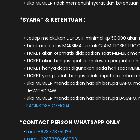
Jika MEMBER tidak memenuhi syarat dan ketentuan
*SYARAT & KETENTUAN :
Setiap melakukan
DEPOSIT
minimal Rp 50.000 aka
Tidak ada batas
MAKSIMAL
untuk
CLAIM TICKET LUCK
TICKET akan otomatis didapatkan saat
MEMBER
meme
TICKET akan hangus apabila melewati pergantian ha
TICKET hanya dapat digunakan pada hari saat
MEMB
TICKET yang sudah hangus tidak dapat dikembalika
Jika MEMBER mendapatkan hadiah berupa
UANG
, m
di-
WITHDRAW
.
Jika MEMBER mendapatkan hadiah berupa
BARANG
,
PACINKO88 OFFICIAL
.
*CONTACT PERSON WHATSAPP ONLY :
Luna +6287737511126
Tata +6287868468963