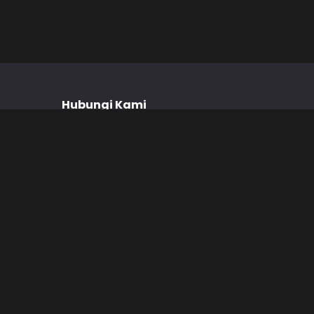
Hubungi Kami
rik. Temukan
dan
Media Sosial
ai menikmati
am tema
Pembayaran
h besar.
Transfer Bank
QRIS
nghibur.