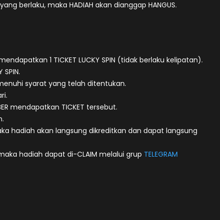
 yang berlaku, maka
HADIAH
akan dianggap
HANGUS
.
n mendapatkan
1 TICKET LUCKY SPIN
(tidak berlaku kelipatan).
Y SPIN
.
nuhi syarat yang telah ditentukan.
ri.
ER
mendapatkan
TICKET
tersebut.
n.
aka hadiah akan langsung dikreditkan dan dapat langsung
 maka hadiah dapat di-
CLAIM
melalui grup
TELEGRAM