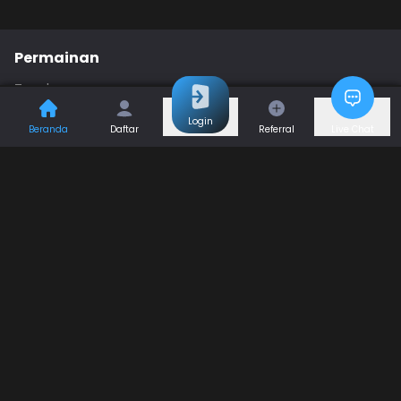
Permainan
Togel
Slot
Casino
Games
Login
Beranda
Daftar
Referral
Live Chat
Sports
Promo
Bantuan & Panduan
Tentang Kami
Syarat dan Ketentuan
Kebijakan Privasi
Pusat Bantuan
Hubungi Kami
F.A.Q
Referral
Blog
Download APP