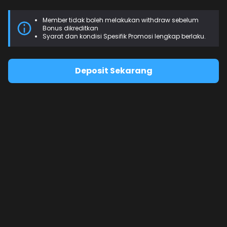
Member tidak boleh melakukan withdraw sebelum
Bonus dikreditkan
Syarat dan kondisi Spesifik Promosi lengkap berlaku.
Deposit Sekarang