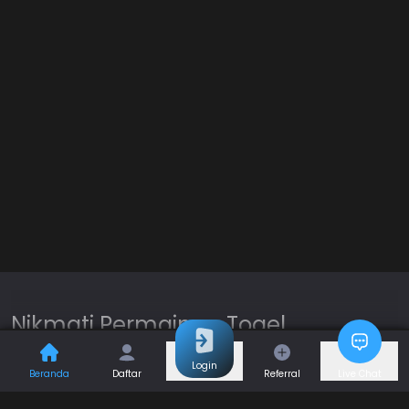
Nikmati Permainan Togel
Terlengkap dan Terpercaya Hanya
Login
Beranda
Daftar
Referral
Live Chat
di SDSB4D
Selengkapnya